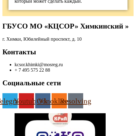
который может сделать каждый.
ГБУСО МО «КЦСОР» Химкинский »
г. Химки, Юбилейный проспект, д. 10
Контакты
kcsor.khimki@mosreg.ru
+ 7 495 575 22 88
Социальные сети
elegram
Youtube
Odnoklassniki
Vk
Resolving