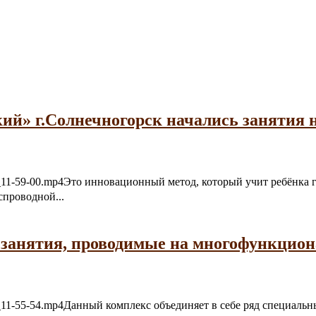
ий» г.Солнечногорск начались занятия 
06-21_11-59-00.mp4Это инновационный метод, который учит ребёнк
спроводной...
 занятия, проводимые на многофункцио
6-21_11-55-54.mp4Данный комплекс объединяет в себе ряд специал