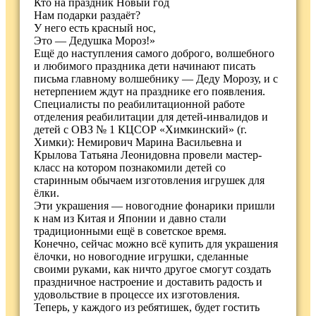
Кто на праздник Новый год
Нам подарки раздаёт?
У него есть красный нос,
Это — Дедушка Мороз!»
Ещё до наступления самого доброго, волшебного
и любимого праздника дети начинают писать
письма главному волшебнику — Деду Морозу, и с
нетерпением ждут на празднике его появления.
Специалисты по реабилитационной работе
отделения реабилитации для детей-инвалидов и
детей с ОВЗ № 1 КЦСОР «Химкинский» (г.
Химки): Немирович Марина Васильевна и
Крылова Татьяна Леонидовна провели мастер-
класс на котором познакомили детей со
старинным обычаем изготовления игрушек для
ёлки.
Эти украшения — новогодние фонарики пришли
к нам из Китая и Японии и давно стали
традиционными ещё в советское время.
Конечно, сейчас можно всё купить для украшения
ёлочки, но новогодние игрушки, сделанные
своими руками, как ничто другое смогут создать
праздничное настроение и доставить радость и
удовольствие в процессе их изготовления.
Теперь, у каждого из ребятишек, будет гостить