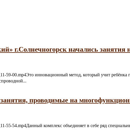
ий» г.Солнечногорск начались занятия 
06-21_11-59-00.mp4Это инновационный метод, который учит ребёнк
спроводной...
 занятия, проводимые на многофункцио
6-21_11-55-54.mp4Данный комплекс объединяет в себе ряд специал