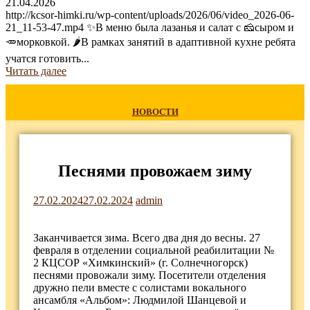
21.04.2026
http://kcsor-himki.ru/wp-content/uploads/2026/06/video_2026-06-
21_11-53-47.mp4 ✨В меню была лазанья и салат с 🧀сыром и
🥕морковкой. 🌶В рамках занятий в адаптивной кухне ребята
учатся готовить...
Читать далее
НОВОСТИ
Песнями провожаем зиму
27.02.2024
27.02.2024
admin
Заканчивается зима. Всего два дня до весны. 27
февраля в отделении социальной реабилитации №
2 КЦСОР «Химкинский» (г. Солнечногорск)
песнями провожали зиму. Посетители отделения
дружно пели вместе с солистами вокального
ансамбля «Альбом»: Людмилой Шанцевой и