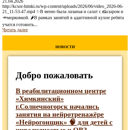
21.04.2026
http://kcsor-himki.ru/wp-content/uploads/2026/06/video_2026-06-
21_11-53-47.mp4 ✨В меню была лазанья и салат с 🧀сыром и
🥕морковкой. 🌶В рамках занятий в адаптивной кухне ребята
учатся готовить...
Читать далее
НОВОСТИ
Добро пожаловать
В реабилитационном центре
«Химкинский»
г.Солнечногорск начались
занятия на нейротренажёре
«Нейрогонщик» 🧠 для детей с
инвалидностью и ОВЗ.