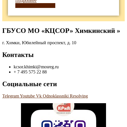
Подробнее
Навигация
Предыдущие записи
по
записям
ГБУСО МО «КЦСОР» Химкинский »
г. Химки, Юбилейный проспект, д. 10
Контакты
kcsor.khimki@mosreg.ru
+ 7 495 575 22 88
Социальные сети
Telegram
Youtube
Vk
Odnoklassniki
Resolving