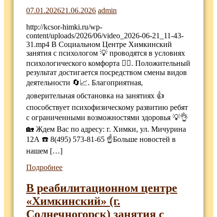
07.01.2026
21.06.2026
admin
http://kcsor-himki.ru/wp-
content/uploads/2026/06/video_2026-06-21_11-43-
31.mp4 В Социальном Центре Химкинский
занятия с психологом 💡 проводятся в условиях
психологического комфорта 🧘‍♂️. Положительный
результат достигается посредством смены видов
деятельности 🔄📈. Благоприятная,
доверительная обстановка на занятиях 👍
способствует психофизическому развитию ребят
с ограниченными возможностями здоровья 💡👌
🏡 Ждем Вас по адресу: г. Химки, ул. Мичурина
12А ☎️ 8(495) 573-81-65 ☝️Больше новостей в
нашем […]
Подробнее
В реабилитационном центре
«Химкинский» (г.
Солнечногорск) занятия с