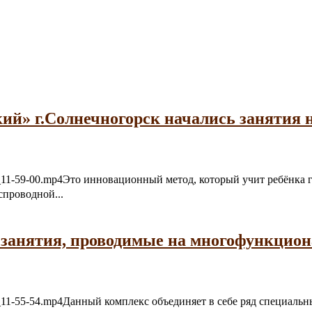
ий» г.Солнечногорск начались занятия 
06-21_11-59-00.mp4Это инновационный метод, который учит ребёнк
спроводной...
 занятия, проводимые на многофункцио
6-21_11-55-54.mp4Данный комплекс объединяет в себе ряд специал