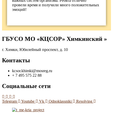
важных систем организма. Ребята отлично
провели время и получили много положительных
эмоций!
ГБУСО МО «КЦСОР» Химкинский »
г. Химки, Юбилейный проспект, д. 10
Контакты
kcsor.khimki@mosreg.ru
+ 7 495 575 22 88
Социальные сети
Telegram
Youtube
Vk
Odnoklassniki
Resolving