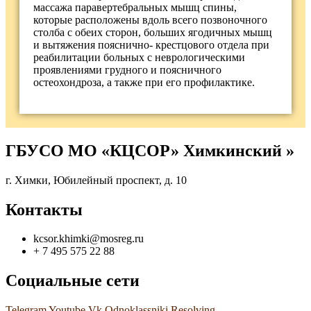
массажа паравертебральных мышц спины,
которые расположены вдоль всего позвоночного
столба с обеих сторон, больших ягодичных мышц
и вытяжения пояснично- крестцового отдела при
реабилитации больных с неврологическими
проявлениями грудного и поясничного
остеохондроза, а также при его профилактике.
ГБУСО МО «КЦСОР» Химкинский »
г. Химки, Юбилейный проспект, д. 10
Контакты
kcsor.khimki@mosreg.ru
+ 7 495 575 22 88
Социальные сети
Telegram
Youtube
Vk
Odnoklassniki
Resolving