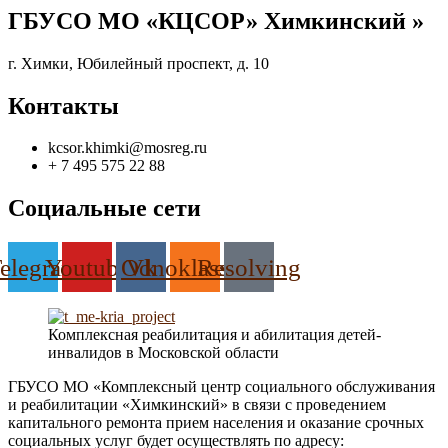
ГБУСО МО «КЦСОР» Химкинский »
г. Химки, Юбилейный проспект, д. 10
Контакты
kcsor.khimki@mosreg.ru
+ 7 495 575 22 88
Социальные сети
elegram
Youtube
Odnoklassniki
Vk
Resolving
Комплексная реабилитация и абилитация детей-
инвалидов в Московской области
ГБУСО МО «Комплексный центр социального обслуживания
и реабилитации «Химкинский» в связи с проведением
капитального ремонта прием населения и оказание срочных
социальных услуг будет осуществлять по адресу: