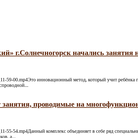
ий» г.Солнечногорск начались занятия
06-21_11-59-00.mp4Это инновационный метод, который учит ребёнк
спроводной...
т занятия, проводимые на многофункци
6-21_11-55-54.mp4Данный комплекс объединяет в себе ряд специал
в, а...