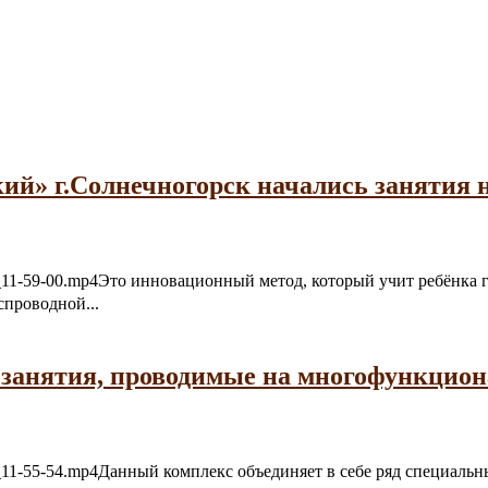
ий» г.Солнечногорск начались занятия 
06-21_11-59-00.mp4Это инновационный метод, который учит ребёнк
спроводной...
 занятия, проводимые на многофункцио
6-21_11-55-54.mp4Данный комплекс объединяет в себе ряд специал