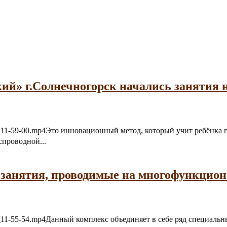
ий» г.Солнечногорск начались занятия 
06-21_11-59-00.mp4Это инновационный метод, который учит ребёнк
спроводной...
 занятия, проводимые на многофункцио
6-21_11-55-54.mp4Данный комплекс объединяет в себе ряд специал