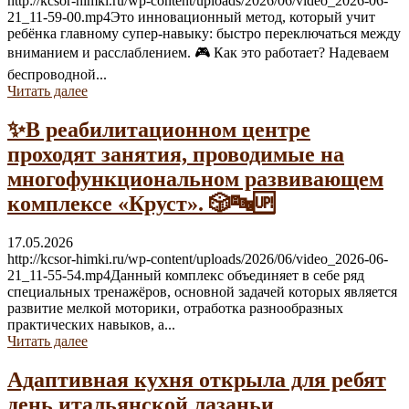
http://kcsor-himki.ru/wp-content/uploads/2026/06/video_2026-06-
21_11-59-00.mp4Это инновационный метод, который учит
ребёнка главному супер-навыку: быстро переключаться между
вниманием и расслаблением. 🎮 Как это работает? Надеваем
беспроводной...
Читать далее
✨В реабилитационном центре
проходят занятия, проводимые на
многофункциональном развивающем
комплексе «Круст». 🎲🔤🆙
17.05.2026
http://kcsor-himki.ru/wp-content/uploads/2026/06/video_2026-06-
21_11-55-54.mp4Данный комплекс объединяет в себе ряд
специальных тренажёров, основной задачей которых является
развитие мелкой моторики, отработка разнообразных
практических навыков, а...
Читать далее
Адаптивная кухня открыла для ребят
день итальянской лазаньи