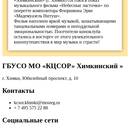
«Химкинский» (г. Химки) состоялся показ
музыкального фильма «Небесные ласточки» по
оперетте композитора Флоримона Эрве
«Мадемуазель Нитуш».
Фильм наполнен яркой музыкой, захватывающими
танцевальными номерами и неподдельной
эмоциональностью. Посетители киноклуба
остались в восторге от этого увлекательного
кинопутешествия в мир музыки и страсти!
ГБУСО МО «КЦСОР» Химкинский »
г. Химки, Юбилейный проспект, д. 10
Контакты
kcsor.khimki@mosreg.ru
+ 7 495 575 22 88
Социальные сети