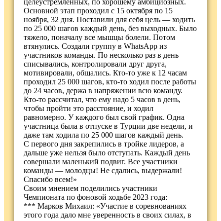
целеустремлённых, по хорошему амбициозных.
Основной этап проходил с 15 октября по 15
ноября, 32 дня. Поставили для себя цель — ходить
по 25 000 шагов каждый день, без выходных. Было
тяжело, поначалу все мышцы болели. Потом
втянулись. Создали группу в WhatsApp из
участников команды. По несколько раз в день
списывались, контролировали друг друга,
мотивировали, общались. Кто-то уже к 12 часам
проходил 25 000 шагов, кто-то ходил после работы
до 24 часов, держа в напряжении всю команду.
Кто-то рассчитал, что ему надо 5 часов в день,
чтобы пройти это расстояние, и ходил
равномерно. У каждого был свой график. Одна
участница была в отпуске в Турции две недели, и
даже там ходила по 25 000 шагов каждый день.
С первого дня закрепились в тройке лидеров, а
дальше уже нельзя было отступать. Каждый день
совершали маленький подвиг. Все участники
команды — молодцы! Не сдались, выдержали!
Спасибо всем!»
Своим мнением поделились участники
Чемпионата по фоновой ходьбе 2023 года:
*** Марков Михаил: «Участие в соревнованиях
этого года дало мне уверенность в своих силах, в