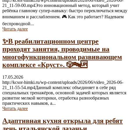
http://kcsor-himki.ru/wp-content/uploads/2026/06/video_2026-06-
21_11-59-00.mp4Это инновационный метод, который учит
ребёнка главному супер-навыку: быстро переключаться между
вниманием и расслаблением. 🎮 Как это работает? Надеваем
беспроводной...
Читать далее
✨В реабилитационном центре
проходят занятия, проводимые на
многофункциональном развивающем
комплексе «Круст». 🎲🔤🆙
17.05.2026
http://kcsor-himki.ru/wp-content/uploads/2026/06/video_2026-06-
21_11-55-54.mp4Данный комплекс объединяет в себе ряд
специальных тренажёров, основной задачей которых является
развитие мелкой моторики, отработка разнообразных
практических навыков, а...
Читать далее
Адаптивная кухня открыла для ребят
день итальянской лазаньи