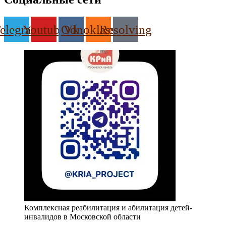
elegram
Youtube
Odnoklassniki
Vk
Resolving
Комплексная реабилитация и абилитация детей-
инвалидов в Московской области