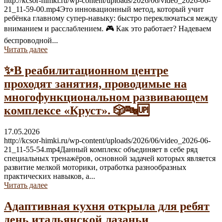
http://kcsor-himki.ru/wp-content/uploads/2026/06/video_2026-06-
21_11-59-00.mp4Это инновационный метод, который учит
ребёнка главному супер-навыку: быстро переключаться между
вниманием и расслаблением. 🎮 Как это работает? Надеваем
беспроводной...
Читать далее
✨В реабилитационном центре
проходят занятия, проводимые на
многофункциональном развивающем
комплексе «Круст». 🎲🔤🆙
17.05.2026
http://kcsor-himki.ru/wp-content/uploads/2026/06/video_2026-06-
21_11-55-54.mp4Данный комплекс объединяет в себе ряд
специальных тренажёров, основной задачей которых является
развитие мелкой моторики, отработка разнообразных
практических навыков, а...
Читать далее
Адаптивная кухня открыла для ребят
день итальянской лазаньи