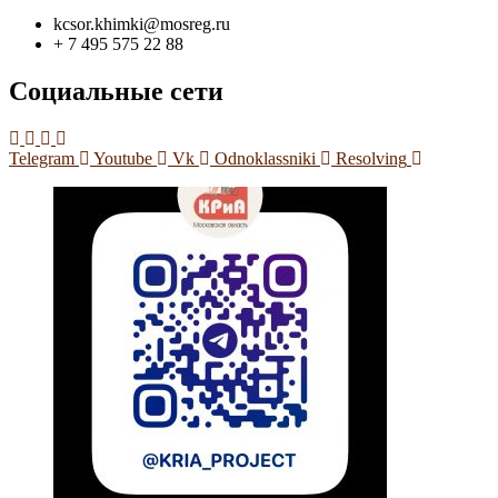
kcsor.khimki@mosreg.ru
+ 7 495 575 22 88
Социальные сети
Telegram
Youtube
Vk
Odnoklassniki
Resolving