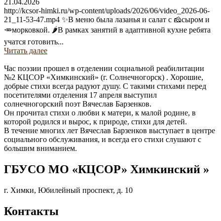
21.04.2026
http://kcsor-himki.ru/wp-content/uploads/2026/06/video_2026-06-
21_11-53-47.mp4 ✨В меню была лазанья и салат с 🧀сыром и
🥕морковкой. 🌶В рамках занятий в адаптивной кухне ребята
учатся готовить...
Читать далее
Час поэзии прошел в отделении социальной реабилитации
№2 КЦСОР «Химкинский» (г. Солнечногорск) . Хорошие,
добрые стихи всегда радуют душу. С такими стихами перед
посетителями отделения 17 апреля выступил
солнечногорский поэт Вячеслав Барзенков.
Он прочитал стихи о любви к матери, к малой родине, в
которой родился и вырос, к природе, стихи для детей.
В течение многих лет Вячеслав Барзенков выступает в центре
социального обслуживания, и всегда его стихи слушают с
большим вниманием.
ГБУСО МО «КЦСОР» Химкинский »
г. Химки, Юбилейный проспект, д. 10
Контакты