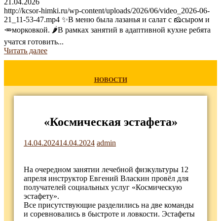
21.04.2026
http://kcsor-himki.ru/wp-content/uploads/2026/06/video_2026-06-
21_11-53-47.mp4 ✨В меню была лазанья и салат с 🧀сыром и
🥕морковкой. 🌶В рамках занятий в адаптивной кухне ребята
учатся готовить...
Читать далее
НОВОСТИ
«Космическая эстафета»
14.04.2024
14.04.2024
admin
На очередном занятии лечебной физкультуры 12
апреля инструктор Евгений Власкин провёл для
получателей социальных услуг «Космическую
эстафету».
Все присутствующие разделились на две команды
и соревновались в быстроте и ловкости. Эстафеты